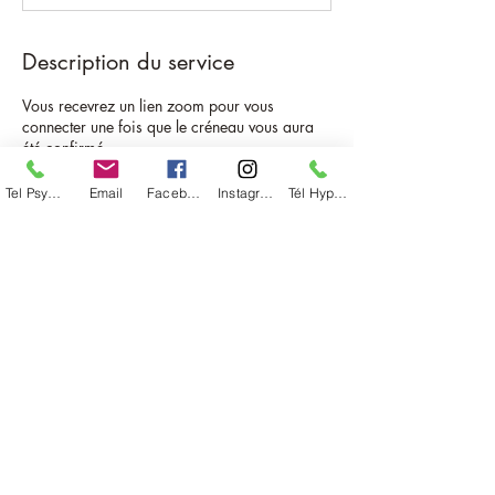
Description du service
Vous recevrez un lien zoom pour vous
connecter une fois que le créneau vous aura
Tel Psycho
Email
Facebook
Instagram
Tél Hypno
Coordonnées
44 Rue du Texel, Paris, France
©2017
by ActandCare.
Mentions légales